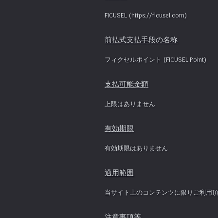
3.FICUSELは申込承認の過程において本サービス提供のための設備の不
FICUSEL (https://ficusel.com)
足、 障害等によりサービスの提供が困難であると判断される場合に
は、 当該事項が解消されるまで承諾を留保することができるものと
し、 FICUSELは当該留保に関して、お客様に対して損害賠償その他全
前払式支払手段の名称
ての責任を負担しないものとします。
フィクセルポイント (FICUSEL Point)
第3条 IDの管理責任
支払可能金額
1.会員は、自己の会員IDおよびパスワードの使用および管理につい
て、一切の責任を負うものとします。
上限はありません
2.会員は、自身の会員IDおよびパスワードを第三者に対し、貸与、譲
有効期限
渡、名義変更、売買または質入してはならず、 また、方法の如何を問
わず第三者に利用させてはならないものとします。
有効期限はありません
3.FICUSELは、会員の会員IDおよびこれに対応するパスワードが他の第
適用範囲
三者に使用されたことによって、会員が被る損害については、 当該会
員の故意過失の有無に拘わらず、全ての責任を負いません。
当サイト上のコンテンツに限りご利用
4.会員IDおよびこれに対応するパスワードによりなされた本サービス
注意事項等