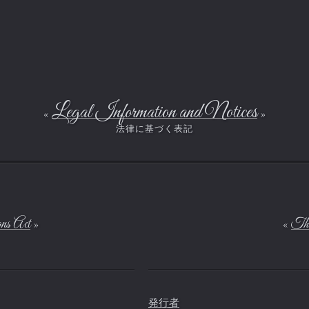
本サービスにおいて使用される本サイト内でのみ有効な得点の呼称。
第1条 本約款の適用および変更
1.本約款は、本サイトおよび本サービスの利用に関し、FICUSELおよび
会員に対し適用されます。 会員は、本サイトおよび本サービスを利用
するにあたり、本約款に従うものとします。
Legal Information and Notices
2.FICUSELは本サイトに公示することにより本約款を随時変更すること
ができるものとし、会員はこれを承諾します。
第2条 会員登録
1.本サービスの利用を希望する会員は、本サービス利用申込みに際
し、本約款を承諾の後、 所定の方法に従って会員登録を行うものとし
ns Act
The
ます。 本サービス利用希望者が未成年者である場合、保護者から事前
に同意を得た上で、会員登録を行わなければなりません。
2.FICUSELは前項の利用申込みに基づき、審査過程を経てこれを承諾し
た場合に、 会員に対し本サービスの利用を許諾するものとします。
発行者