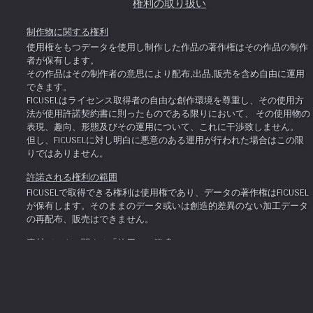
権利の取り扱い
制作物に関する権利
使用権をもつデータを使用し制作した作品の著作権はその作品の制作
者が保有します。
その作品はその制作者の意思により配布,出品,販売を含め自由に運用
できます。
FICUSELはライセンス取得者の自由な創作環境を尊重し、その使用方
法が使用許諾契約書に則ったものである限りにおいて、 その使用物の
表現、趣向、形態及びその運用について、これに干渉致しません。
但し、FICUSELに対し明白に悪意のある運用が行われた場合はこの限
りではありません。
許諾される権利の範囲
FICUSELで取得できる権利は使用権であり、データの著作権はFICUSEL
が保有します。そのままのデータ或いは創造的差異のない加工データ
の再配布、販売はできません。
素材データに関する「使用」の範疇
FICUSELでライセンスを取得した場合、該当するデータを作品中に使
用することができます。
ここでの「使用」とは、創造的制作の一部への源データ及び加工デー
タの使用であり、創造的でない(つまり著作権等に違反した)制作の場
合は使用できません。