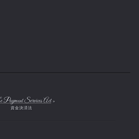
以下に定めのない目的への利用は原則として行わず、他の目的への使
用が必要になった場合は予めご本人の同意を得た上で行ないます。
1.アカウント名、パスワードにつきましては、本人確認のためのアカ
ウントの認証のため使用します。
2.メールアドレスにつきましては、パスワードをお忘れの場合の再登
録時の本人確認のために使用します。
3.FICUSELポイントと取得アイテムのリストにつきましては、FICUSEL
で提供するオンラインショップシステムを実現するために使用しま
す。
 Payment Services Act
4.これらの個人情報は、バックアップデータの作成にも使用されま
す。
個人情報の管理
FICUSELは、取り扱う個人情報の漏洩、滅失または毀損の防止その他