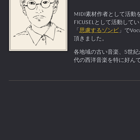
MIDI素材作者として活動
FICUSELとして活動して
「
思慮するゾンビ
」でVo
頂きました。
各地域の古い音楽、5世
代の西洋音楽を特に好ん