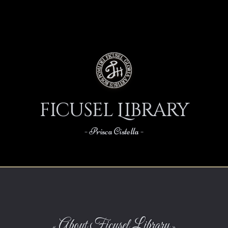
FICUSEL
L
IBRARY
Prisca Cistella
About Ficusel Library